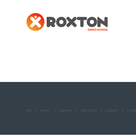
Art
News
Galerie
Kdo jsme
Lektoři
Cení