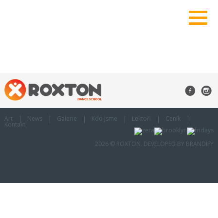
Art
News
Galerie
Kdo jsme
Lektoři
Ceník
Kontakt
2026 © ROXTON. DEVELOPED BY
BRANDIFY